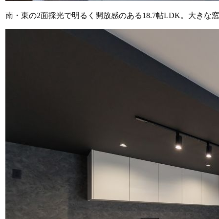
南・東の2面採光で明るく開放感のある18.7帖LDK。大き