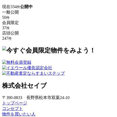
現在
334
公開中
件
一般公開
50
件
会員限定
37
件
店頭公開
247
件
株式会社セイブ
〒390-0833 長野県松本市双葉24-10
トップページ
コンセプト
物件を買いたい人