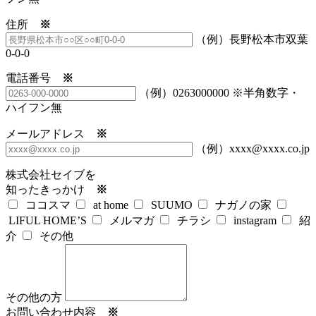
住所
※
（例）長野松本市双葉
0-0-0
電話番号
※
（例）0263000000 ※半角数字・
ハイフン無
メールアドレス
※
（例）xxxx@xxxx.co.jp
株式会社セイブを
知ったきっかけ
※
ココスマ
at home
SUUMO
ナガノの家
LIFUL HOME’S
メルマガ
チラシ
instagram
紹
介
その他
その他の方
お問い合わせ内容
※