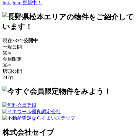
Instagram 更新中！
現在
333
公開中
件
一般公開
50
件
会員限定
36
件
店頭公開
247
件
株式会社セイブ