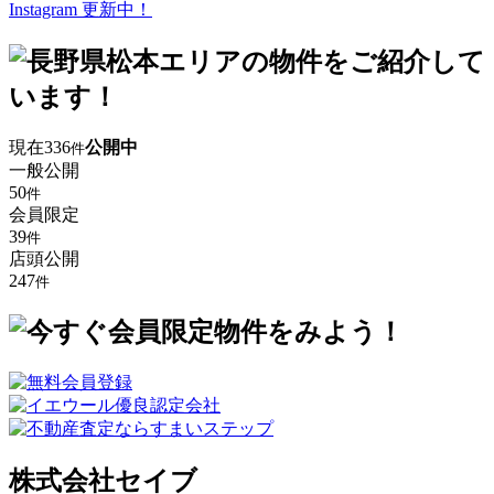
Instagram 更新中！
現在
336
公開中
件
一般公開
50
件
会員限定
39
件
店頭公開
247
件
株式会社セイブ