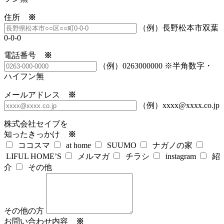
住所
※
（例）長野松本市双葉
0-0-0
電話番号
※
（例）0263000000 ※半角数字・
ハイフン無
メールアドレス
※
（例）xxxx@xxxx.co.jp
株式会社セイブを
知ったきっかけ
※
ココスマ
at home
SUUMO
ナガノの家
LIFUL HOME’S
メルマガ
チラシ
instagram
紹
介
その他
その他の方
お問い合わせ内容
※