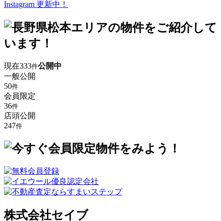
Instagram 更新中！
現在
333
公開中
件
一般公開
50
件
会員限定
36
件
店頭公開
247
件
株式会社セイブ