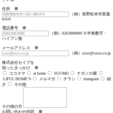
住所
※
（例）長野松本市双葉
0-0-0
電話番号
※
（例）0263000000 ※半角数字・
ハイフン無
メールアドレス
※
（例）xxxx@xxxx.co.jp
株式会社セイブを
知ったきっかけ
※
ココスマ
at home
SUUMO
ナガノの家
LIFUL HOME’S
メルマガ
チラシ
instagram
紹
介
その他
その他の方
お問い合わせ内容
※